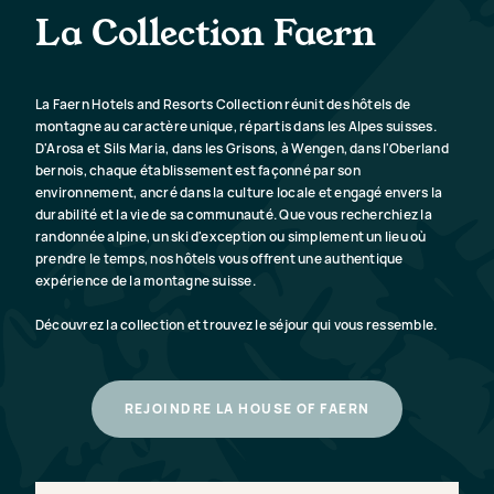
rénové.
Victoria-Lau
La Collection Faern
VOIR LE RESORT
V
La Faern Hotels and Resorts Collection réunit des hôtels de
montagne au caractère unique, répartis dans les Alpes suisses.
D'Arosa et Sils Maria, dans les Grisons, à Wengen, dans l'Oberland
bernois, chaque établissement est façonné par son
environnement, ancré dans la culture locale et engagé envers la
durabilité et la vie de sa communauté. Que vous recherchiez la
randonnée alpine, un ski d'exception ou simplement un lieu où
prendre le temps, nos hôtels vous offrent une authentique
expérience de la montagne suisse.
Découvrez la collection et trouvez le séjour qui vous ressemble.
REJOINDRE LA HOUSE OF FAERN