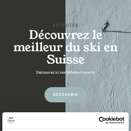
ACTIVITÉS
Découvrez le
meilleur du ski en
Suisse
Découvrez ici nos hôtels et resorts
DÉCOUVRIR