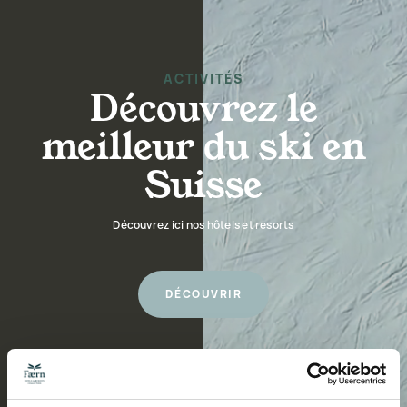
ACTIVITÉS
Découvrez le
meilleur du ski en
Suisse
Découvrez ici nos hôtels et resorts
DÉCOUVRIR