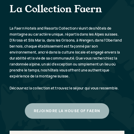
rénové.
Victoria-Lau
La Collection Faern
VOIR LE RESORT
V
La Faern Hotels and Resorts Collection réunit des hôtels de
montagne au caractère unique, répartis dans les Alpes suisses.
D'Arosa et Sils Maria, dans les Grisons, à Wengen, dans l'Oberland
bernois, chaque établissement est façonné par son
environnement, ancré dans la culture locale et engagé envers la
durabilité et la vie de sa communauté. Que vous recherchiez la
randonnée alpine, un ski d'exception ou simplement un lieu où
prendre le temps, nos hôtels vous offrent une authentique
expérience de la montagne suisse.
Découvrez la collection et trouvez le séjour qui vous ressemble.
REJOINDRE LA HOUSE OF FAERN