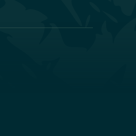
Individualité
Individualité
Chacun de nos hôtels
possède sa propre identité,
qui met en valeur ses atouts
et ceux de sa région.