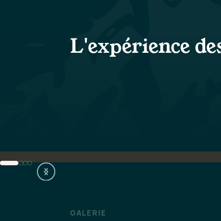
L'expérience de
Nature
D
Nature
Nous encourageons et
facilitons des activités telles
que le ski, la randonnée et le
trail, pour permettre à nos
hôtes de découvrir la nature
et de s'y reconnecter.
ACTIVITÉS
GALERIE