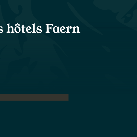
s hôtels Faern
urabilité
Communauté
Durabilité
Communauté
Nous gérons nos hôtels avec
Nous nous engageons
un faible impact
activement auprès des
environnemental, afin de
communautés locales et
préserver la beauté naturelle
contribuons à les enrichir,
qui est au cœur de notre
convaincus qu'un lien fort
activité.
entre la nature et la
communauté enrichit
l'expérience de nos hôtes.