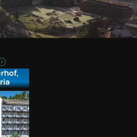
rhof,
ria