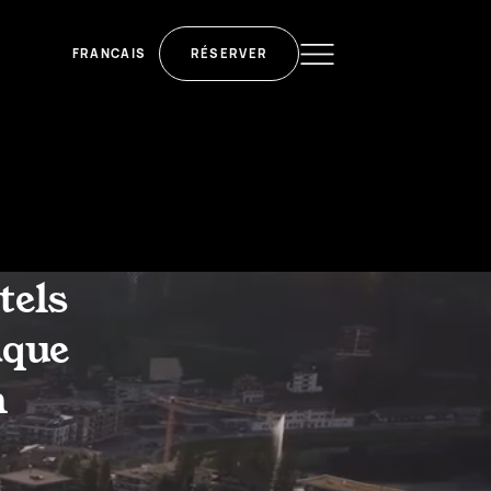
FRANCAIS
RÉSERVER
tels
aque
n