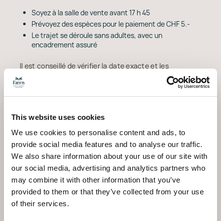
Soyez à la salle de vente avant 17 h 45
Prévoyez des espèces pour le paiement de CHF 5.-
Le trajet se déroule sans adultes, avec un
encadrement assuré
Il est conseillé de vérifier la date exacte et les
éventuels changements avant de partir. L'équipe de
l'Altein peut vous aider à trouver les informations
officielles dont vous avez besoin.
Un temps fort en soirée
This website uses cookies
pendant les vacances de
We use cookies to personalise content and ads, to
provide social media features and to analyse our traffic.
ski à Arosa
We also share information about your use of our site with
our social media, advertising and analytics partners who
La Märligondel apporte une touche plus douce aux
may combine it with other information that you’ve
vacances de ski à Arosa. Elle s'inscrit parfaitement
provided to them or that they’ve collected from your use
après un dîner en début de soirée, ou comme
of their services.
récompense après une journée en plein air, avant de
rentrer à l'hôtel pour une boisson chaude et une fin de