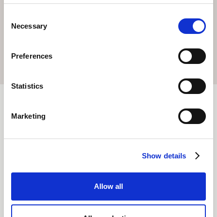
soirée tranquille.
Consent
Necessary
Selection
RÉSERVER
Preferences
Statistics
Marketing
Frequently Asked
Questions
Show details
Qu'est-ce que la Marligondel à Arosa ?
Allow all
La Marligondel est un court trajet en télécabine en
soirée pour les enfants, avec des contes racontés en