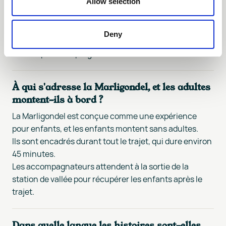
Allow selection
chemin.
Elle circule certains soirs d'hiver sur le téléphérique
Arosa-Weisshorn, emmenant les enfants jusqu'à la
Deny
station intermédiaire et retour.
Elle fait partie du programme famille de l'hiver à Arosa.
À qui s'adresse la Marligondel, et les adultes
montent-ils à bord ?
La Marligondel est conçue comme une expérience
pour enfants, et les enfants montent sans adultes.
Ils sont encadrés durant tout le trajet, qui dure environ
45 minutes.
Les accompagnateurs attendent à la sortie de la
station de vallée pour récupérer les enfants après le
trajet.
Dans quelle langue les histoires sont-elles